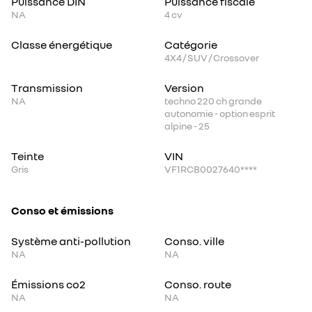
Puissance DIN
Puissance fiscale
NA
4
cv
Classe énergétique
Catégorie
4X4 / SUV / Crossover
Transmission
Version
NA
techno 220 ch grande
autonomie - option esprit
alpine - 25
Teinte
VIN
Gris
VF1RCB0027640****
Conso et émissions
Système anti-pollution
Conso. ville
NA
NA
Émissions co2
Conso. route
NA
NA