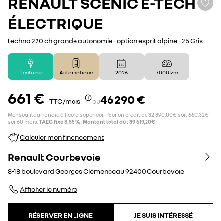
RENAULT
SCENIC E-TECH
ÉLECTRIQUE
techno 220 ch grande autonomie - option esprit alpine - 25 Gris
Électrique
Automatique
2026
7 000 km
661 €
46 290 €
TTC /mois
ou
Mensualité arrondie à l'euro supérieur. Pour un crédit de 32 390,00€ soit 660,32€
sur 60 mois,
TAEG fixe 8.55 %. Montant total dû : 39 619,20€
Calculer mon financement
Renault Courbevoie
8-18 boulevard Georges Clémenceau
92400
Courbevoie
Afficher le numéro
RÉSERVER EN LIGNE
JE SUIS INTÉRESSÉ