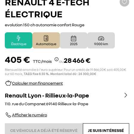
RENAULT
4 E-TECH
ÉLECTRIQUE
evolution 150 ch autonomie confort Rouge
Électrique
Automatique
2025
9 000 km
405 €
28 466 €
TTC /mois
ou
Mensualité arrondie à l'euro supérieur. Pour un crédit de 19 866,00€ soit 405,00€
sur 60 mois,
TAEG fixe 8.55 %. Montant total dû : 24 300,00€
Calculer mon financement
Renault Lyon - Rillieux-la-Pape
110. rue du Companet
69140
Rillieux-la-Pape
Afficher le numéro
CE VÉHICULE A DÉJÀ ÉTÉ RÉSERVÉ
JE SUIS INTÉRESSÉ