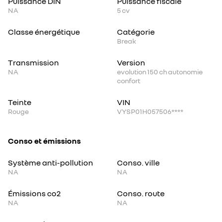
Puissance DIN
Puissance fiscale
NA
5
cv
Classe énergétique
Catégorie
Break
Transmission
Version
NA
evolution 150 ch autonomie
confort
Teinte
VIN
Rouge
VYSP01H057506****
Conso et émissions
Système anti-pollution
Conso. ville
NA
NA
Émissions co2
Conso. route
NA
NA