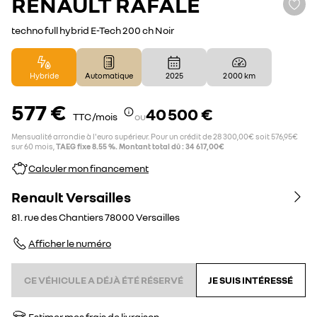
RENAULT
RAFALE
techno full hybrid E-Tech 200 ch Noir
Hybride
Automatique
2025
2 000 km
577 €
40 500 €
TTC /mois
ou
Mensualité arrondie à l'euro supérieur. Pour un crédit de 28 300,00€ soit 576,95€
sur 60 mois,
TAEG fixe 8.55 %. Montant total dû : 34 617,00€
Calculer mon financement
Renault Versailles
81. rue des Chantiers
78000
Versailles
Afficher le numéro
CE VÉHICULE A DÉJÀ ÉTÉ RÉSERVÉ
JE SUIS INTÉRESSÉ
Estimer mes frais de livraison