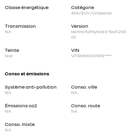
Classe énergétique
Catégorie
4X4 / SUV / Crossover
Transmission
Version
NA
techno full hybrid E-Tech 200
ch
Teinte
VIN
Noir
VF1RHN0037492****
Conso et émissions
Système anti-pollution
Conso. ville
NA
NA
Émissions co2
Conso. route
NA
NA
Conso. mixte
NA