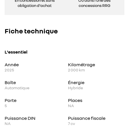
En concession et sans
Ou dans l'une des
obligation d'achat
concessions RRG
Fiche technique
L'essentiel
Année
Kilométrage
2025
2 000 km
Boîte
Énergie
Automatique
Hybride
Porte
Places
5
NA
Puissance DIN
Puissance fiscale
NA
7
cv