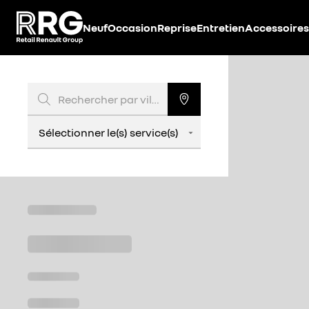
Accèder directement au contenu
Neuf
Occasion
Reprise
Entretien
Accessoires
Rechercher par ville, code postal, ...
Sélectionner le(s) service(s)
Sélectionner le(s) service(s)