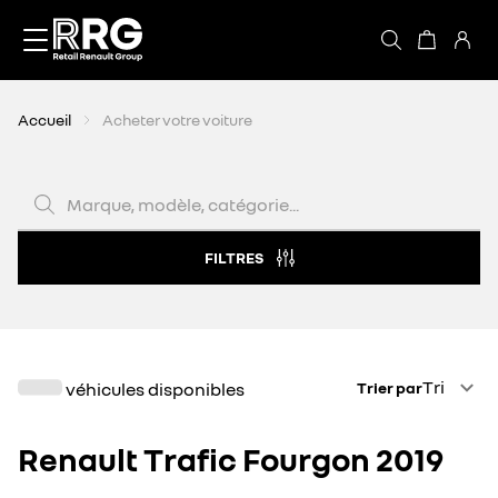
Accèder directement au contenu
Accueil
Acheter votre voiture
Marque, modèle, catégorie...
FILTRES
Trier par
Tri
véhicules disponibles
Trier par
Renault Trafic Fourgon 2019