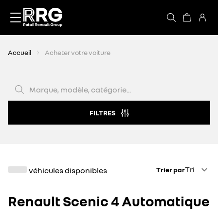
Accèder directement au contenu
Accueil
Acheter votre voiture
Marque, modèle, catégorie...
FILTRES
Trier par
Tri
véhicules disponibles
Trier par
Renault Scenic 4 Automatique