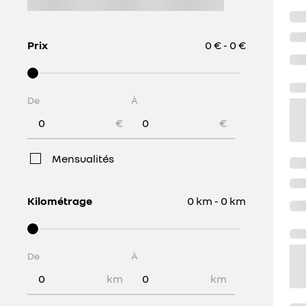
Prix
0 € - 0 €
De
À
€
€
Mensualités
Kilométrage
0 km - 0 km
De
À
km
km