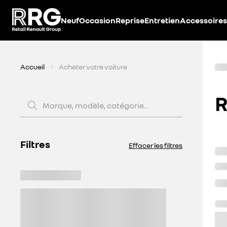
Accèder directement au contenu
Neuf
Occasion
Reprise
Entretien
Accessoires
Accueil
Acheter votre voiture
R
Marque, modèle, catégorie...
Filtres
Effacer les filtres