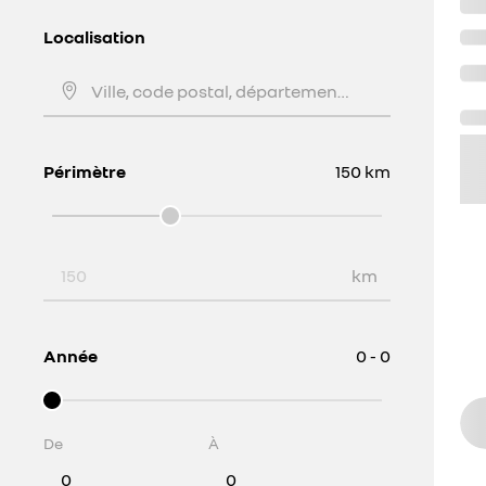
Localisation
Ville, code postal, département, ...
Périmètre
150
km
Périmètre
km
Année
0 - 0
De
À