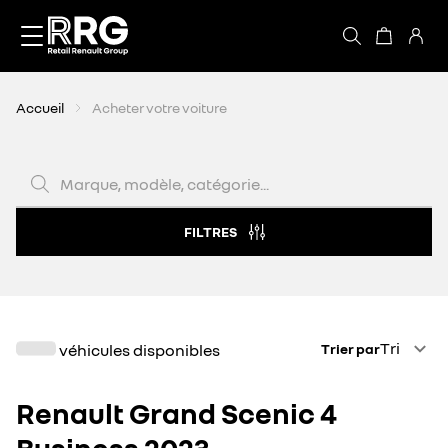
Accèder directement au contenu
Accueil
Acheter votre voiture
Marque, modèle, catégorie...
FILTRES
Trier par
Tri
véhicules disponibles
Trier par
Renault Grand Scenic 4