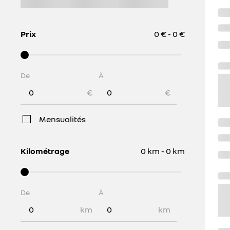
Prix
0 € - 0 €
De
À
€
€
Mensualités
Kilométrage
0 km - 0 km
De
À
km
km