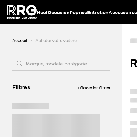
Accèder directement au contenu
Neuf
Occasion
Reprise
Entretien
Accessoires
Accueil
Acheter votre voiture
R
Marque, modèle, catégorie...
Filtres
Effacer les filtres