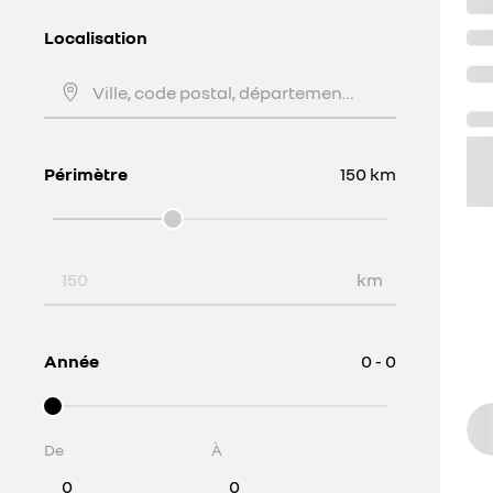
Localisation
Ville, code postal, département, ...
Périmètre
150
km
Périmètre
km
Année
0 - 0
De
À