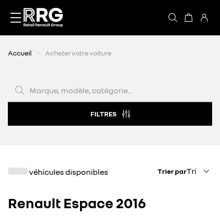
Accèder directement au contenu
Accueil
Acheter votre voiture
Marque, modèle, catégorie...
FILTRES
Trier par
Tri
véhicules disponibles
Trier par
Renault Espace 2016