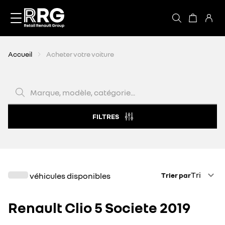
Accèder directement au contenu
Accueil
Acheter votre voiture
Marque, modèle, catégorie...
FILTRES
Trier par
Tri
véhicules disponibles
Trier par
Renault Clio 5 Societe 2019