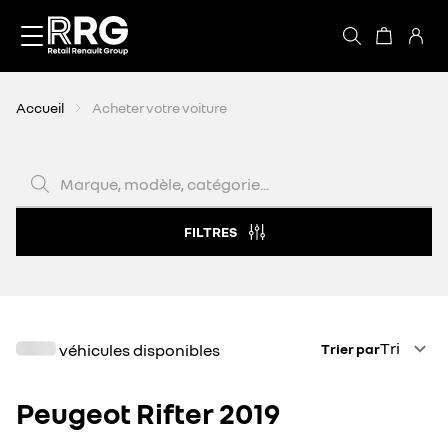
Accèder directement au contenu
Accueil
Acheter votre voiture
Marque, modèle, catégorie...
FILTRES
Trier par
Tri
véhicules disponibles
Trier par
Peugeot Rifter 2019