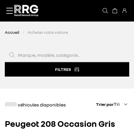
Accèder directement au contenu
Accueil
Acheter votre voiture
Marque, modèle, catégorie...
FILTRES
Trier par
Tri
véhicules disponibles
Trier par
Peugeot 208 Occasion Gris