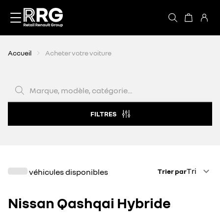
Accèder directement au contenu
Accueil
Acheter votre voiture
Marque, modèle, catégorie...
FILTRES
Trier par
Tri
véhicules disponibles
Trier par
Nissan Qashqai Hybride