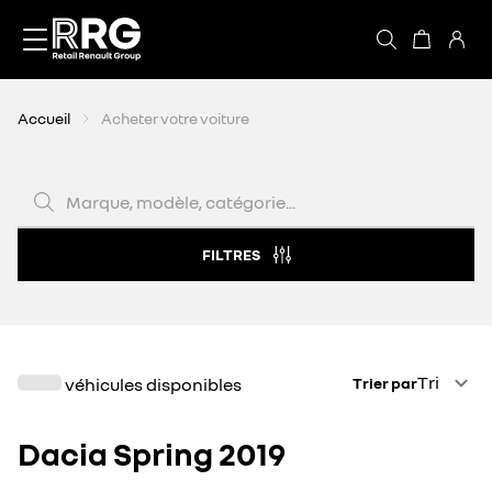
Accèder directement au contenu
Accueil
Acheter votre voiture
Marque, modèle, catégorie...
FILTRES
Trier par
Tri
véhicules disponibles
Trier par
Dacia Spring 2019