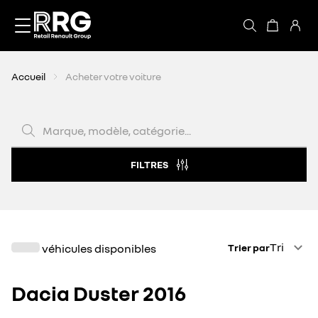
Accèder directement au contenu
Accueil
Acheter votre voiture
Marque, modèle, catégorie...
FILTRES
Trier par
Tri
véhicules disponibles
Trier par
Dacia Duster 2016