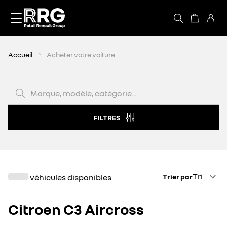
Accèder directement au contenu
Accueil
Acheter votre voiture
Marque, modèle, catégorie...
FILTRES
Trier par
Tri
véhicules disponibles
Trier par
Citroen C3 Aircross