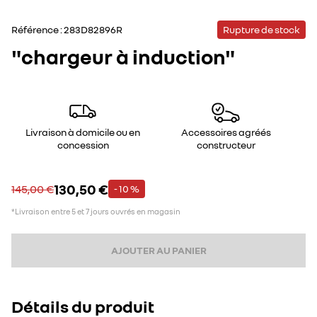
Référence :
283D82896R
Rupture de stock
"chargeur à induction"
Livraison à domicile ou en
Accessoires agréés
concession
constructeur
130,50 €
145,00 €
- 10 %
*Livraison entre 5 et 7 jours ouvrés en magasin
AJOUTER AU PANIER
Détails du produit