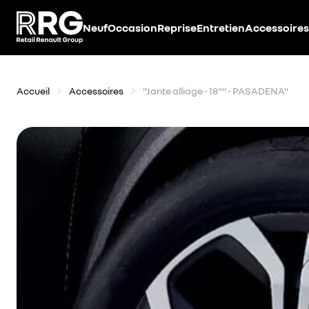
Accèder directement au contenu
Neuf
Occasion
Reprise
Entretien
Accessoires
Accueil
Accessoires
"Jante alliage - 18"" - PASADENA"