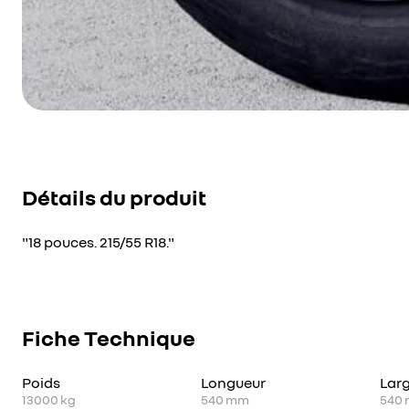
Détails du produit
"18 pouces. 215/55 R18."
Fiche Technique
Poids
Longueur
Lar
13000
kg
540
mm
540