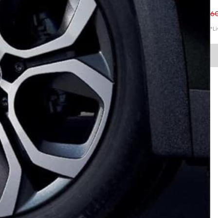
6
*Li