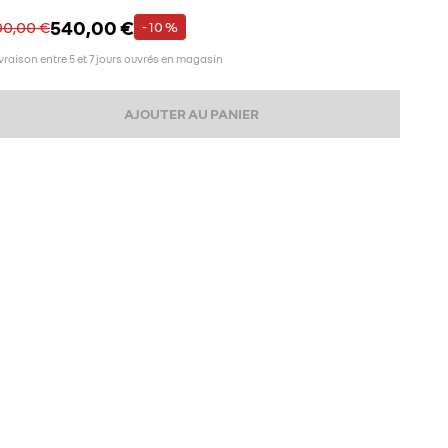
540,00 €
00,00 €
- 10 %
vraison entre 5 et 7 jours ouvrés en magasin
AJOUTER AU PANIER