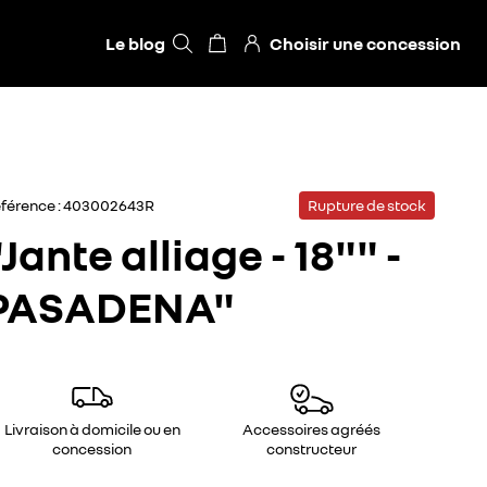
Le blog
Choisir une concession
férence :
403002643R
Rupture de stock
"Jante alliage - 18"" -
PASADENA"
Livraison à domicile ou en
Accessoires agréés
concession
constructeur