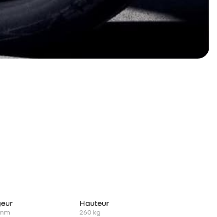
geur
Hauteur
mm
260
kg