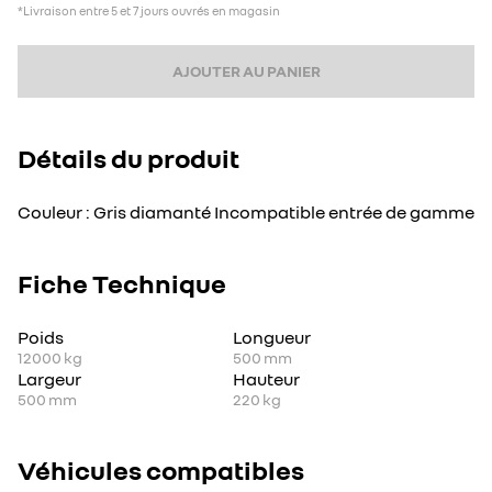
*Livraison entre 5 et 7 jours ouvrés en magasin
AJOUTER AU PANIER
Détails du produit
Couleur : Gris diamanté Incompatible entrée de gamme
Fiche Technique
Poids
Longueur
12000
kg
500
mm
Largeur
Hauteur
500
mm
220
kg
Véhicules compatibles