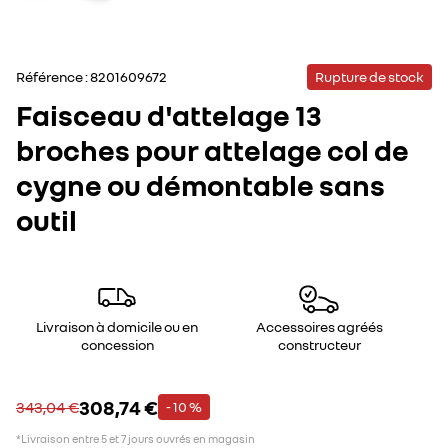
Référence :
8201609672
Rupture de stock
Faisceau d'attelage 13
broches pour attelage col de
cygne ou démontable sans
outil
Livraison à domicile ou en
Accessoires agréés
concession
constructeur
308,74 €
343,04 €
- 10 %
*Livraison entre 5 et 7 jours ouvrés en magasin