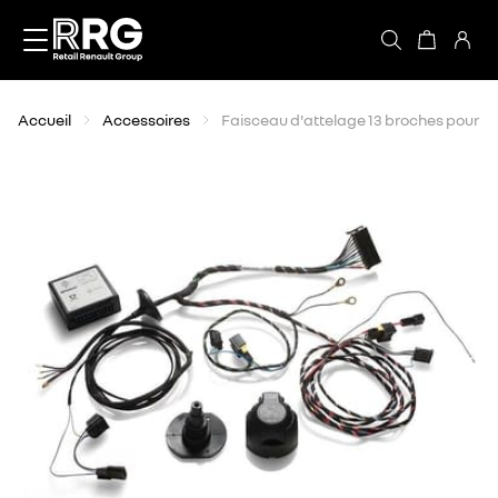
Accèder directement au contenu
Accueil
Accessoires
Faisceau d'attelage 13 broches pour at