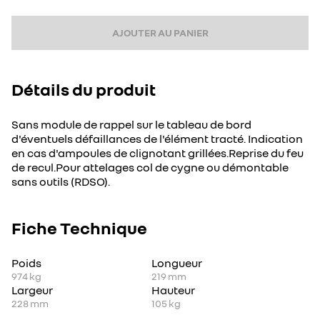
AJOUTER AU PANIER
Détails du produit
Sans module de rappel sur le tableau de bord
d'éventuels défaillances de l'élément tracté. Indication
en cas d'ampoules de clignotant grillées.Reprise du feu
de recul.Pour attelages col de cygne ou démontable
sans outils (RDSO).
Fiche Technique
Poids
Longueur
974
kg
219
mm
Largeur
Hauteur
228
mm
105
kg