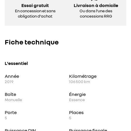
Essai gratuit
Livraison à domicile
En concession et sans
Ou dans l'une des
obligation d'achat
concessions RRG
Fiche technique
L'essentiel
Année
Kilométrage
2019
106 500 km
Boîte
Énergie
Manuelle
Essence
Porte
Places
5
5
Puissance DIN
Puissance fiscale