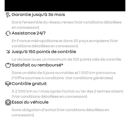
Garantie jusqu'à 36 mois
Dans l'ensemble du réseau renew (Voir conditions détaillées
en concession).
Assistance 24/7
En France métropolitaine et dans 30 pays européens (Voir
conditions détaillées en concession).
Jusqu'à 150 points de contrôle
La révision avec un maximum de 150 points clés de contrôle.
Satisfait ou remboursé*
Dans un délai de 5 jours ouvrables et 1 000 km parcourus.
(*Offre soumise à conditions. Voir conditions générales)
Contrôle gratuit
À 2 000 km ou 1 mois après l'achat au 1er des 2 termes atteint
(Voir conditions détaillées en concession).
Essai du véhicule
Sans obligation d'achat (Voir conditions détaillées en
concession).