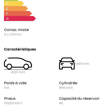
D
E
F
G
Conso. mixte
5
L / 100 km
Caractéristiques
1445
mm
4267
mm
Poids à vide
Cylindrée
NA
898
cm3
Pneus
Capacité du réservoir
195/55 R16 T
45