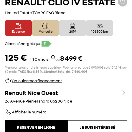
RENAULT
CLIO IV ESTATE
Limited Estate TCe 90 E6C Blanc
Essence
Manuelle
2019
106 500 km
Classe énergétique
B
125 €
8 499 €
TTC /mois
ou
Mensualité arrondie à l'euro supérieur. Pour un crédit de 6 099,00€ soit 124,34€ sur
60 mois,
TAEG fixe 8.55 %. Montant total dû : 7 460,40€
Calculer mon financement
Renault Nice Ouest
26 Avenue Pierre Isnard
06200
Nice
Afficher le numéro
RÉSERVER EN LIGNE
JE SUIS INTÉRESSÉ