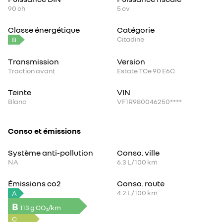
90
ch
5
cv
Classe énergétique
Catégorie
Citadine
B
Transmission
Version
Traction avant
Estate TCe 90 E6C
Teinte
VIN
Blanc
VF1R980046250****
Conso et émissions
Système anti-pollution
Conso. ville
NA
6.3
L / 100 km
Émissions co2
Conso. route
4.2
L / 100 km
A
B
113 g CO₂/km
C