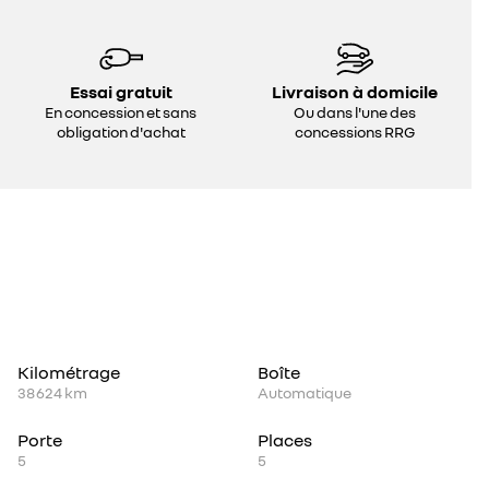
Essai gratuit
Livraison à domicile
En concession et sans
Ou dans l'une des
obligation d'achat
concessions RRG
Kilométrage
Boîte
38 624 km
Automatique
Porte
Places
5
5