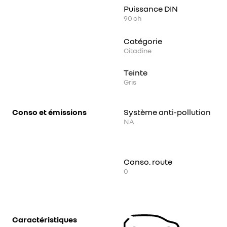
Puissance DIN
90
ch
Catégorie
Citadine
Teinte
Gris
Conso et émissions
Système anti-pollution
NA
Conso. route
0
Caractéristiques