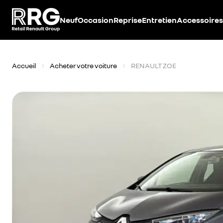
Accèder directement au contenu
Neuf
Occasion
Reprise
Entretien
Accessoires
Accueil
Acheter votre voiture
RENAULT ZOE