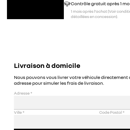
Contrôle gratuit après 1 mo
1 mois après l'achat (Voir condit
détaillées en concession).
Livraison à domicile
Nous pouvons vous livrer votre véhicule directement 
adresse pour simuler les frais de livraison.
Adresse
*
Ville
*
Code Postal
*