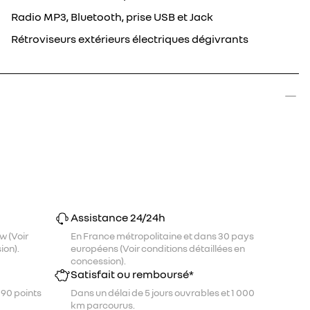
Radio MP3, Bluetooth, prise USB et Jack
Rétroviseurs extérieurs électriques dégivrants
Assistance 24/24h
w (Voir
En France métropolitaine et dans 30 pays
ion).
européens (Voir conditions détaillées en
concession).
Satisfait ou remboursé*
 90 points
Dans un délai de 5 jours ouvrables et 1 000
km parcourus.