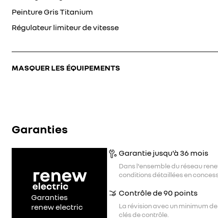
Peinture Gris Titanium
Régulateur limiteur de vitesse
MASQUER LES ÉQUIPEMENTS
Garanties
Garantie jusqu'à 36 mois
Dans l'ensemble du réseau rene
conditions détaillées en concess
Contrôle de 90 points
Garanties
La révision avec un minimum de
renew electric
clés de contrôle.