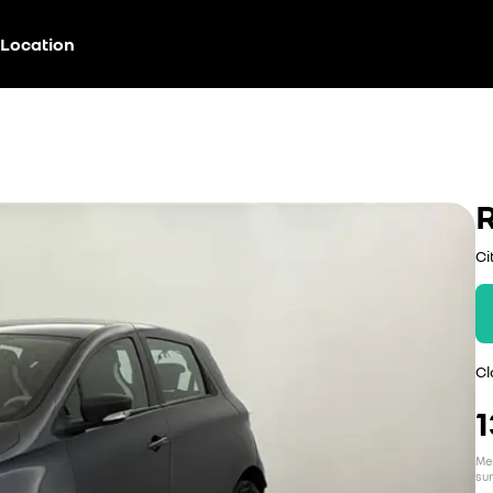
Location
Ci
Cl
1
Men
sur