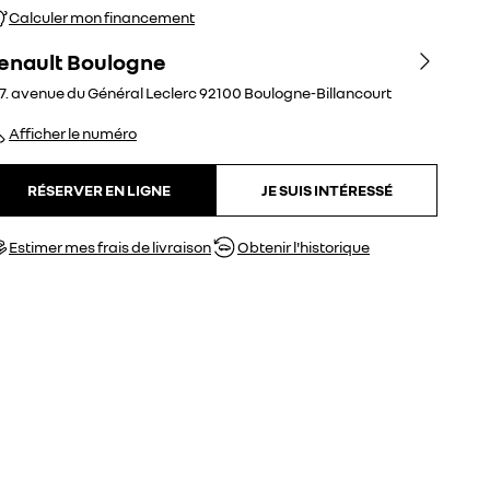
Calculer mon financement
enault Boulogne
7. avenue du Général Leclerc
92100
Boulogne-Billancourt
Afficher le numéro
RÉSERVER EN LIGNE
JE SUIS INTÉRESSÉ
Estimer mes frais de livraison
Obtenir l'historique