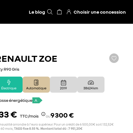
Le blog
Choisir une concession
RENAULT
ZOE
ty R90 Gris
Électrique
Automatique
2019
38 624 km
asse énergétique
A
33 €
9 300 €
TTC /mois
ou
sualité arrondie à l'euro supérieur. Pour un crédit de 6 500,00€ soit 132,52€
 60 mois,
TAEG fixe 8.55 %. Montant total dû : 7 951,20€