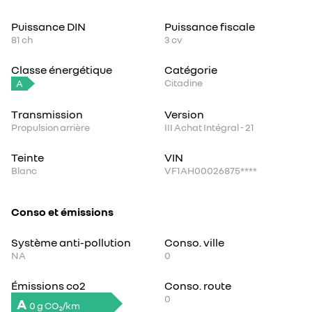
Puissance DIN
Puissance fiscale
81
ch
3
cv
Classe énergétique
Catégorie
Citadine
A
Transmission
Version
Propulsion arrière
III Achat Intégral - 21
Teinte
VIN
Blanc
VF1AH00026875****
Conso et émissions
Système anti-pollution
Conso. ville
NA
0
Émissions co2
Conso. route
0
A
0 g CO₂/km