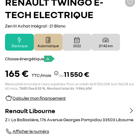
RENAULT
TWINGO E-
TECH ELECTRIQUE
Zen III Achat Intégral - 21 Blanc
Électrique
Automatique
2022
21 142 km
Classe énergétique
A
165 €
11 550 €
TTC /mois
ou
Mensualité arrondie à l'euro supérieur. Pour un crédit de 8 050,00€ soit 164,11€ sur
60 mois,
TAEG fixe 8.55 %. Montant total dû : 9 846,60€
Calculer mon financement
Renault Libourne
Z.I. La Ballastière, 176 Avenue Georges Pompidou
33503
Libourne
Afficher le numéro