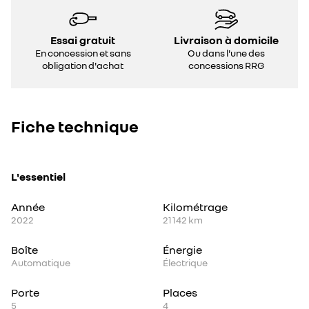
Essai gratuit
Livraison à domicile
En concession et sans
Ou dans l'une des
obligation d'achat
concessions RRG
Fiche technique
L'essentiel
Année
Kilométrage
2022
21 142 km
Boîte
Énergie
Automatique
Électrique
Porte
Places
5
4