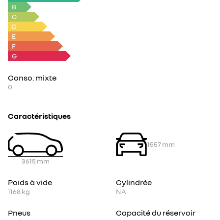
B
C
D
E
F
G
Conso. mixte
0
Caractéristiques
1557
mm
3615
mm
Poids à vide
Cylindrée
1168
kg
NA
Pneus
Capacité du réservoir