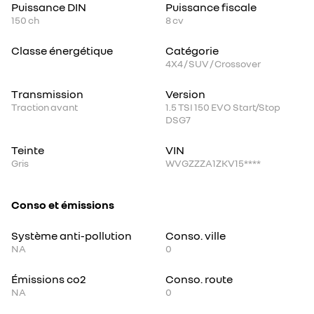
Puissance DIN
Puissance fiscale
150
ch
8
cv
Classe énergétique
Catégorie
4X4 / SUV / Crossover
Transmission
Version
Traction avant
1.5 TSI 150 EVO Start/Stop
DSG7
Teinte
VIN
Gris
WVGZZZA1ZKV15****
Conso et émissions
Système anti-pollution
Conso. ville
NA
0
Émissions co2
Conso. route
NA
0