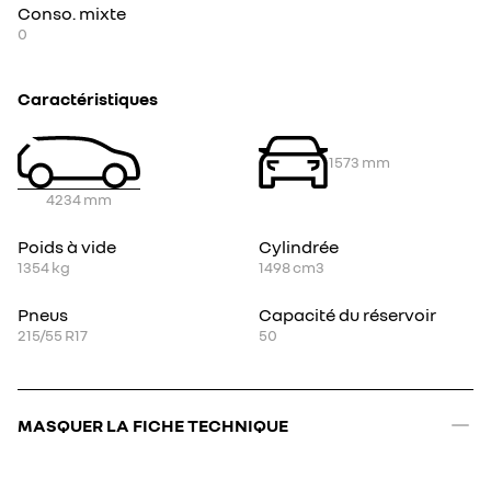
Conso. mixte
0
Caractéristiques
1573
mm
4234
mm
Poids à vide
Cylindrée
1354
kg
1498
cm3
Pneus
Capacité du réservoir
215/55 R17
50
MASQUER LA FICHE TECHNIQUE