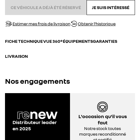
CE VÉHICULE A DÉJÀ ÉTÉ RÉSERVÉ
JE SUIS INTÉRESSÉ
Estimer mes frais de livraison
Obtenir l'historique
FICHE TECHNIQUE
VUE 360°
ÉQUIPEMENTS
GARANTIES
LIVRAISON
Nos engagements
L'occasion qu'il vous
Distributeur leader
faut
en 2025
Notre stock toutes
marques reconditionné
et certifié