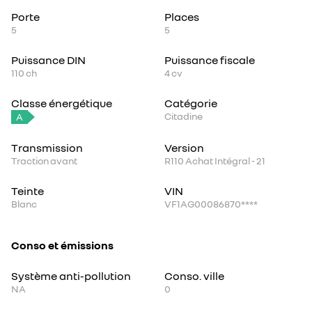
Porte
Places
5
5
Puissance DIN
Puissance fiscale
110
ch
4
cv
Classe énergétique
Catégorie
Citadine
A
Transmission
Version
Traction avant
R110 Achat Intégral - 21
Teinte
VIN
Blanc
VF1AG00086870****
Conso et émissions
Système anti-pollution
Conso. ville
NA
0