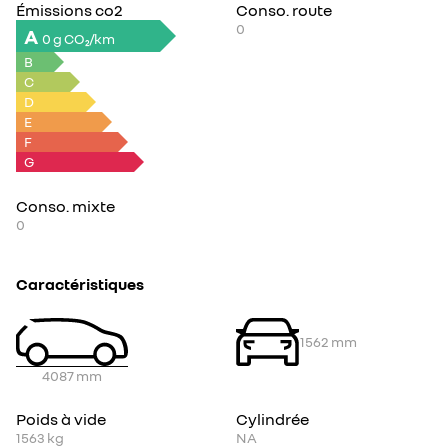
Émissions co2
Conso. route
0
A
0 g CO₂/km
B
C
D
E
F
G
Conso. mixte
0
Caractéristiques
1562
mm
4087
mm
Poids à vide
Cylindrée
1563
kg
NA