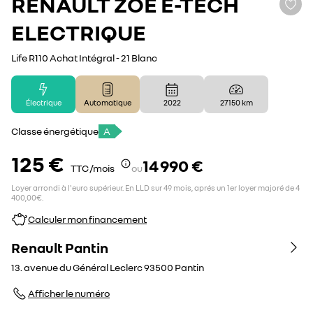
RENAULT
ZOE E-TECH
ELECTRIQUE
Life R110 Achat Intégral - 21 Blanc
Électrique
Automatique
2022
27 150 km
Classe énergétique
A
125 €
14 990 €
TTC /mois
ou
Loyer arrondi à l'euro supérieur. En LLD sur 49 mois, aprés un 1er loyer majoré de 4
400,00€.
Calculer mon financement
Renault Pantin
13. avenue du Général Leclerc
93500
Pantin
Afficher le numéro