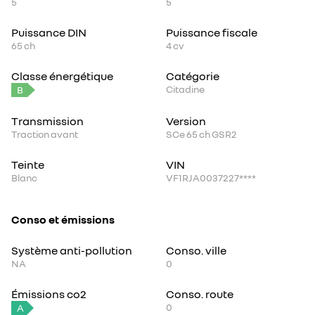
5
5
Puissance DIN
Puissance fiscale
65
ch
4
cv
Classe énergétique
Catégorie
Citadine
B
Transmission
Version
Traction avant
SCe 65 ch GSR2
Teinte
VIN
Blanc
VF1RJA0037227****
Conso et émissions
Système anti-pollution
Conso. ville
NA
0
Émissions co2
Conso. route
0
A