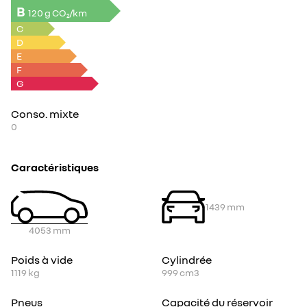
B
120 g CO₂/km
C
D
E
F
G
Conso. mixte
0
Caractéristiques
1439
mm
4053
mm
Poids à vide
Cylindrée
1119
kg
999
cm3
Pneus
Capacité du réservoir