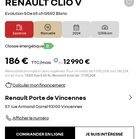
RENAULT
CLIO V
Evolution SCe 65 ch GSR2 Blanc
Essence
Manuelle
2024
12 596 km
Classe énergétique
B
186 €
12 990 €
TTC /mois
ou
Mensualité arrondie à l'euro supérieur. Pour un crédit de 9 090,00€ soit 185,32€
sur 60 mois,
TAEG fixe 8.55 %. Montant total dû : 11 119,20€
Calculer mon financement
Renault Porte de Vincennes
57. rue Armand Carrel
93100
Vincennes
Afficher le numéro
COMMANDER EN LIGNE
JE SUIS INTÉRESSÉ