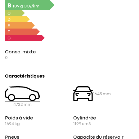
B
109 g CO₂/km
C
D
E
F
G
Conso. mixte
0
Caractéristiques
1645
mm
4722
mm
Poids à vide
Cylindrée
1694
kg
1199
cm3
Pneus
Capacité du réservoir