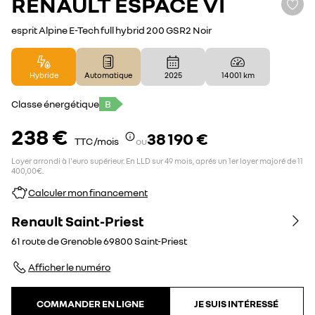
RENAULT
ESPACE VI
esprit Alpine E-Tech full hybrid 200 GSR2 Noir
Hybride
Automatique
2025
14 001 km
Classe énergétique
B
238 €
38 190 €
TTC /mois
ou
Loyer arrondi à l'euro supérieur. En LLD sur 49 mois, aprés un 1er loyer majoré de 11
400,00€.
Calculer mon financement
Renault Saint-Priest
61 route de Grenoble
69800
Saint-Priest
Afficher le numéro
COMMANDER EN LIGNE
JE SUIS INTÉRESSÉ