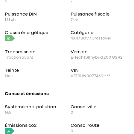
5
7
Puissance DIN
Puissance fiscale
131
ch
7
cv
Classe énergétique
Catégorie
4X4 / SUV / Crossover
B
Transmission
Version
Traction avant
E-Tech full hybrid 200 GSR2
Teinte
VIN
Noir
VF1RHN0077469****
Conso et émissions
Système anti-pollution
Conso. ville
NA
0
Émissions co2
Conso. route
0
A