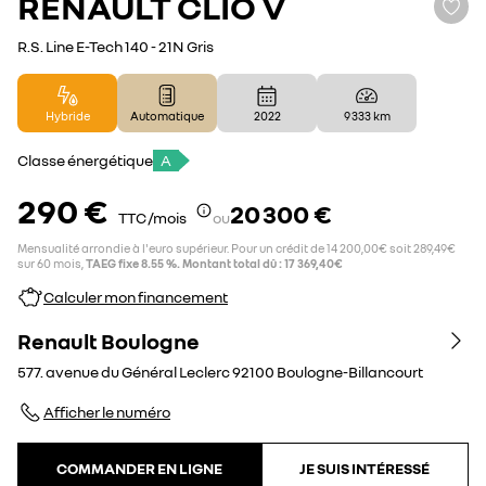
RENAULT
CLIO V
R.S. Line E-Tech 140 - 21N Gris
Hybride
Automatique
2022
9 333 km
Classe énergétique
A
290 €
20 300 €
TTC /mois
ou
Mensualité arrondie à l'euro supérieur. Pour un crédit de 14 200,00€ soit 289,49€
sur 60 mois,
TAEG fixe 8.55 %. Montant total dû : 17 369,40€
Calculer mon financement
Renault Boulogne
577. avenue du Général Leclerc
92100
Boulogne-Billancourt
Afficher le numéro
COMMANDER EN LIGNE
JE SUIS INTÉRESSÉ