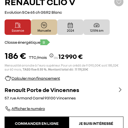
RENAULT
CLIO V
Evolution SCe 65 ch GSR2 Blanc
Essence
Manuelle
2024
12 596 km
Classe énergétique
B
186 €
12 990 €
TTC /mois
ou
Mensualité arrondie à l'euro supérieur. Pour un crédit de 9 090,00€ soit 185,32€
sur 60 mois,
TAEG fixe 8.55 %. Montant total dû : 11 119,20€
Calculer mon financement
Renault Porte de Vincennes
57. rue Armand Carrel
93100
Vincennes
Afficher le numéro
COMMANDER EN LIGNE
JE SUIS INTÉRESSÉ