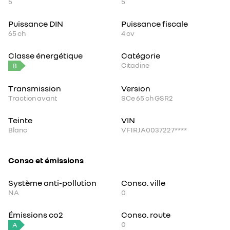
5
5
Puissance DIN
Puissance fiscale
65
ch
4
cv
Classe énergétique
Catégorie
Citadine
B
Transmission
Version
Traction avant
SCe 65 ch GSR2
Teinte
VIN
Blanc
VF1RJA0037227****
Conso et émissions
Système anti-pollution
Conso. ville
NA
0
Émissions co2
Conso. route
0
A