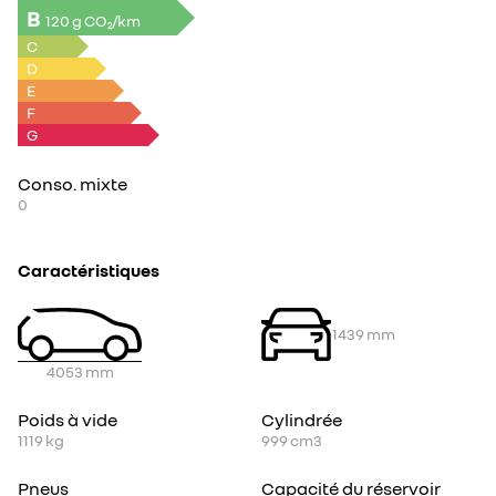
B
120 g CO₂/km
C
D
E
F
G
Conso. mixte
0
Caractéristiques
1439
mm
4053
mm
Poids à vide
Cylindrée
1119
kg
999
cm3
Pneus
Capacité du réservoir