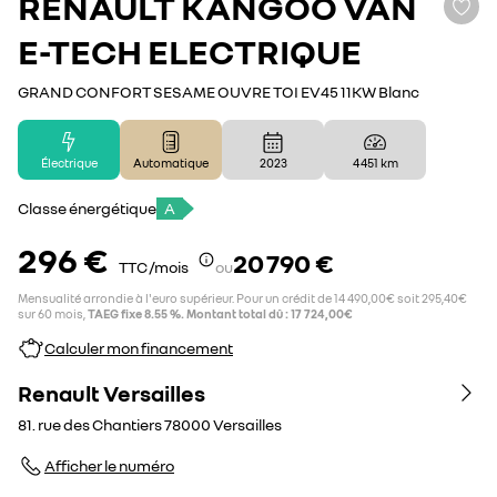
RENAULT
KANGOO VAN
E-TECH ELECTRIQUE
GRAND CONFORT SESAME OUVRE TOI EV45 11KW Blanc
Électrique
Automatique
2023
4 451 km
Classe énergétique
A
296 €
20 790 €
TTC /mois
ou
Mensualité arrondie à l'euro supérieur. Pour un crédit de 14 490,00€ soit 295,40€
sur 60 mois,
TAEG fixe 8.55 %. Montant total dû : 17 724,00€
Calculer mon financement
Renault Versailles
81. rue des Chantiers
78000
Versailles
Afficher le numéro