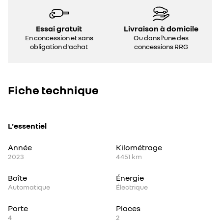
Essai gratuit
Livraison à domicile
En concession et sans
Ou dans l'une des
obligation d'achat
concessions RRG
Fiche technique
L'essentiel
Année
Kilométrage
2023
4 451 km
Boîte
Énergie
Automatique
Électrique
Porte
Places
4
2