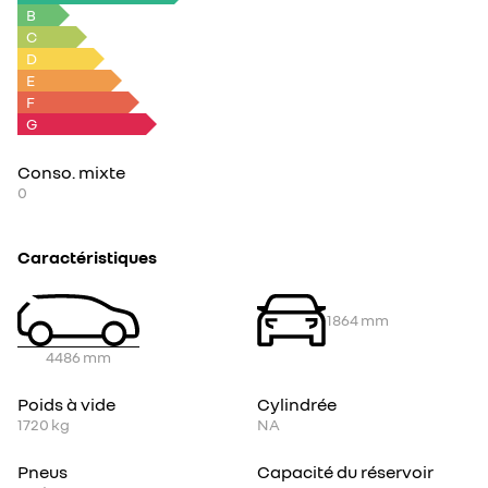
B
C
D
E
F
G
Conso. mixte
0
Caractéristiques
1864
mm
4486
mm
Poids à vide
Cylindrée
1720
kg
NA
Pneus
Capacité du réservoir