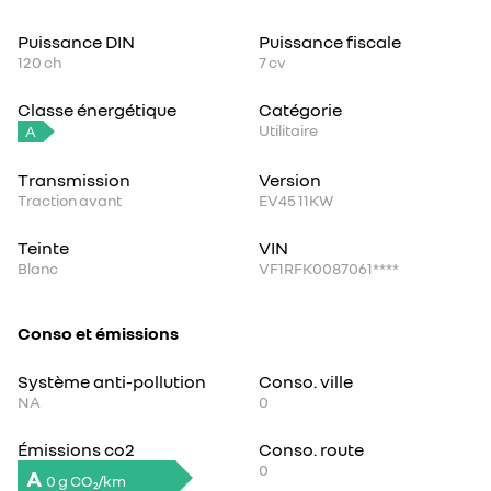
Puissance DIN
Puissance fiscale
120
ch
7
cv
Classe énergétique
Catégorie
Utilitaire
A
Transmission
Version
Traction avant
EV45 11KW
Teinte
VIN
Blanc
VF1RFK0087061****
Conso et émissions
Système anti-pollution
Conso. ville
NA
0
Émissions co2
Conso. route
0
A
0 g CO₂/km