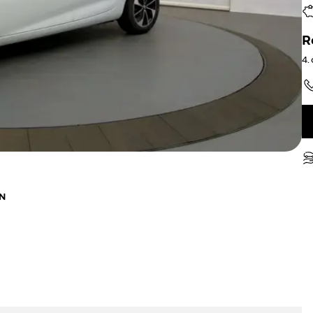
R
4.
N