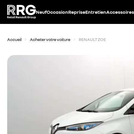
Accèder directement au contenu
Neuf
Occasion
Reprise
Entretien
Accessoires
Accueil
Acheter votre voiture
RENAULT ZOE