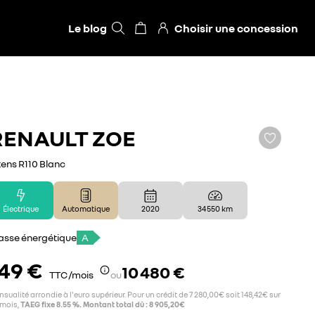
Le blog
Choisir une concession
RENAULT
ZOE
tens R110 Blanc
Électrique
Automatique
2020
34 550 km
asse énergétique
A
49 €
10 480 €
TTC /mois
ou
sualité arrondie à l'euro supérieur. Pour un crédit de 7 280,00€ soit 148,42€ sur
 mois,
TAEG fixe 8.55 %. Montant total dû : 8 905,20€