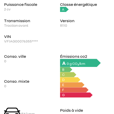
Puissance fiscale
Classe énergétique
2
cv
A
Transmission
Version
Traction avant
R110
VIN
VF1AG00076355****
Conso. ville
Émissions co2
0
A
0 g CO₂/km
B
C
D
Conso. mixte
E
0
F
G
Poids à vide
1562
mm