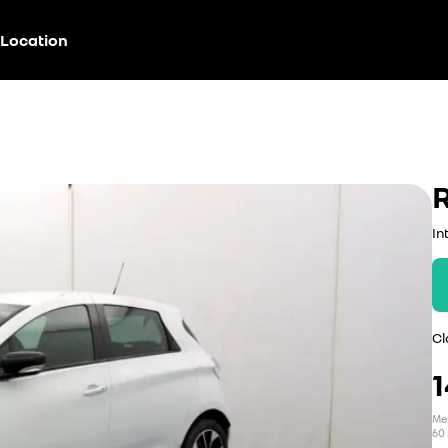
Location
In
Cl
1
Men
60