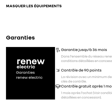
MASQUER LES ÉQUIPEMENTS
Garanties
Garantie jusqu'à 36 mois
Dans l'ensemble du réseau rene
conditions détaillées en concess
Contrôle de 90 points
Garanties
La révision avec un minimum de
renew electric
clés de contrôle.
Contrôle gratuit après 1 mo
1 mois après l'achat (Voir condit
détaillées en concession).