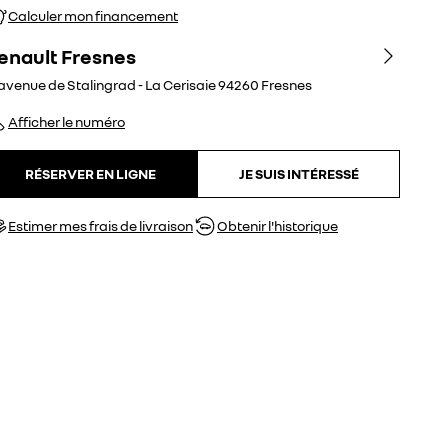
Calculer mon financement
enault Fresnes
 avenue de Stalingrad - La Cerisaie
94260
Fresnes
Afficher le numéro
RÉSERVER EN LIGNE
JE SUIS INTÉRESSÉ
Estimer mes frais de livraison
Obtenir l'historique