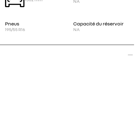
NA
Pneus
Capacité du réservoir
195/55 R16
NA