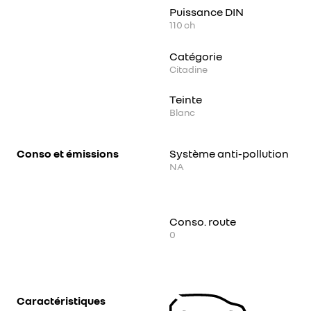
Puissance DIN
110
ch
Catégorie
Citadine
Teinte
Blanc
Conso et émissions
Système anti-pollution
NA
Conso. route
0
Caractéristiques