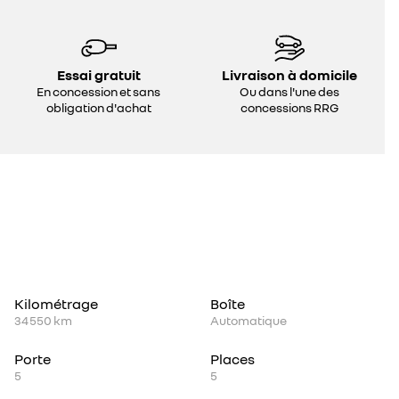
Essai gratuit
Livraison à domicile
En concession et sans
Ou dans l'une des
obligation d'achat
concessions RRG
Kilométrage
Boîte
34 550 km
Automatique
Porte
Places
5
5