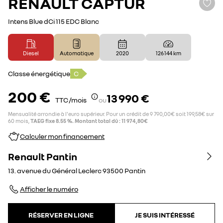
RENAULT
CAPTUR
Intens Blue dCi 115 EDC Blanc
Diesel
Automatique
2020
126 144 km
Classe énergétique
C
200 €
13 990 €
TTC /mois
ou
Mensualité arrondie à l'euro supérieur. Pour un crédit de 9 790,00€ soit 199,58€ sur
60 mois,
TAEG fixe 8.55 %. Montant total dû : 11 974,80€
Calculer mon financement
Renault Pantin
13. avenue du Général Leclerc
93500
Pantin
Afficher le numéro
RÉSERVER EN LIGNE
JE SUIS INTÉRESSÉ