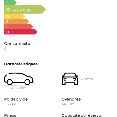
B
C
129 g CO₂/km
D
E
F
G
Conso. mixte
0
Caractéristiques
1576
mm
4227
mm
Poids à vide
Cylindrée
1327
kg
1461
cm3
Pneus
Capacité du réservoir