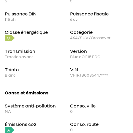
5
5
Puissance DIN
Puissance fiscale
115
ch
6
cv
Classe énergétique
Catégorie
4X4 / SUV / Crossover
C
Transmission
Version
Traction avant
Blue dCi 115 EDC
Teinte
VIN
Blanc
VF1RJB0086447****
Conso et émissions
Système anti-pollution
Conso. ville
NA
0
Émissions co2
Conso. route
0
A