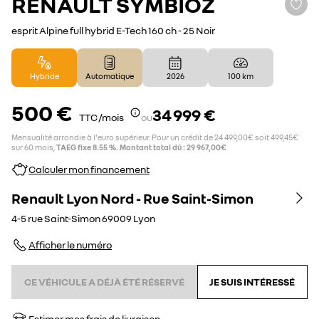
RENAULT
SYMBIOZ
esprit Alpine full hybrid E-Tech 160 ch - 25 Noir
Hybride
Automatique
2026
100 km
500 €
34 999 €
TTC /mois
ou
Mensualité arrondie à l'euro supérieur. Pour un crédit de 24 499,00€ soit 499,45€
sur 60 mois,
TAEG fixe 8.55 %. Montant total dû : 29 967,00€
Calculer mon financement
Renault Lyon Nord - Rue Saint-Simon
4-5 rue Saint-Simon
69009
Lyon
Afficher le numéro
CE VÉHICULE A DÉJÀ ÉTÉ RÉSERVÉ
JE SUIS INTÉRESSÉ
Estimer mes frais de livraison