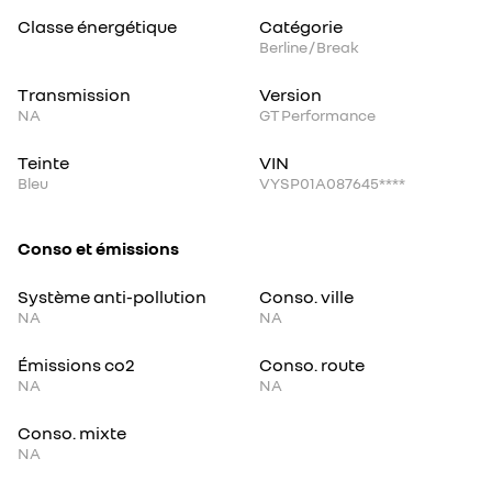
Classe énergétique
Catégorie
Berline / Break
Transmission
Version
NA
GT Performance
Teinte
VIN
Bleu
VYSP01A087645****
Conso et émissions
Système anti-pollution
Conso. ville
NA
NA
Émissions co2
Conso. route
NA
NA
Conso. mixte
NA