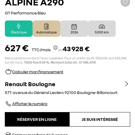
ALPINE
A290
GT Performance Bleu
Électrique
Automatique
2026
5 000 km
627 €
43 928 €
TTC /mois
ou
Mensualité arrondie à l'euro supérieur. Pour un crédit de 30 728,00€ soit 626,44€
sur 60 mois,
TAEG fixe 8.55 %. Montant total dû : 37 586,40€
Calculer mon financement
Renault Boulogne
577. avenue du Général Leclerc
92100
Boulogne-Billancourt
Afficher le numéro
RÉSERVER EN LIGNE
JE SUIS INTÉRESSÉ
Estimer mes frais de livraison