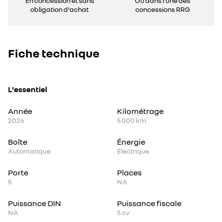
En concession et sans
Ou dans l'une des
obligation d'achat
concessions RRG
Fiche technique
L'essentiel
Année
Kilométrage
2026
5 000 km
Boîte
Énergie
Automatique
Électrique
Porte
Places
5
NA
Puissance DIN
Puissance fiscale
NA
5
cv