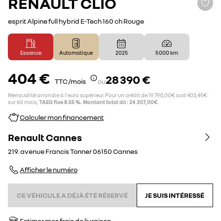
RENAULT
CLIO
esprit Alpine full hybrid E-Tech 160 ch Rouge
Essence
Automatique
2025
5 000 km
404 €
28 390 €
TTC /mois
ou
Mensualité arrondie à l'euro supérieur. Pour un crédit de 19 790,00€ soit 403,45€
sur 60 mois,
TAEG fixe 8.55 %. Montant total dû : 24 207,00€
Calculer mon financement
Renault Cannes
219. avenue Francis Tonner
06150
Cannes
Afficher le numéro
CE VÉHICULE A DÉJÀ ÉTÉ RÉSERVÉ
JE SUIS INTÉRESSÉ
Estimer mes frais de livraison