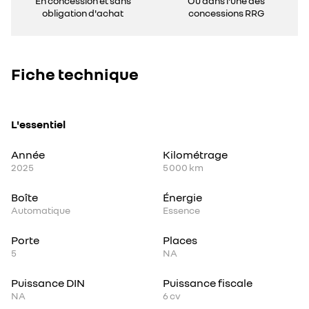
En concession et sans
Ou dans l'une des
obligation d'achat
concessions RRG
Fiche technique
L'essentiel
Année
Kilométrage
2025
5 000 km
Boîte
Énergie
Automatique
Essence
Porte
Places
5
NA
Puissance DIN
Puissance fiscale
NA
6
cv