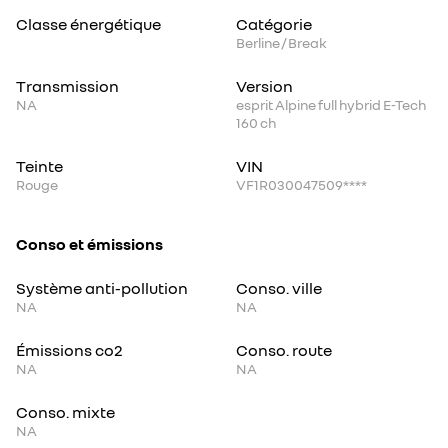
Classe énergétique
Catégorie
Berline / Break
Transmission
Version
NA
esprit Alpine full hybrid E-Tech
160 ch
Teinte
VIN
Rouge
VF1R030047509****
Conso et émissions
Système anti-pollution
Conso. ville
NA
NA
Émissions co2
Conso. route
NA
NA
Conso. mixte
NA