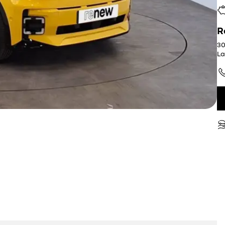
R
30
La