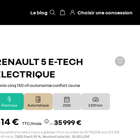
Le blog
Choisir une concession
RENAULT
5 E-TECH
ÉLECTRIQUE
onic cinq 150 ch autonomie confort Jaune
Électrique
Automatique
2026
2 200 km
14 €
35 999 €
TTC /mois
ou
sualité arrondie à l'euro supérieur. Pour un crédit de 25 199,00€ soit 513,72€
 60 mois,
TAEG fixe 8.55 %. Montant total dû : 30 823,20€