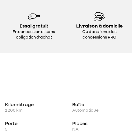
Essai gratuit
Livraison à domicile
En concession et sans
Ou dans l'une des
obligation d'achat
concessions RRG
Kilométrage
Boîte
2 200 km
Automatique
Porte
Places
5
NA