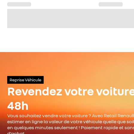
Reprise Véhicule
Revendez votre voitur
48h
Vous souhaitez vendre votre voiture ? Avec Retail Renault
estimer en ligne la valeur de votre véhicule quelle que so
en quelques minutes seulement ! Paiement rapide et san
d’achat.