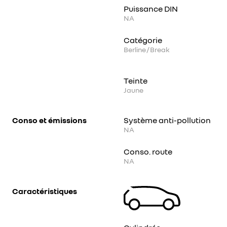
Puissance DIN
NA
Catégorie
Berline / Break
Teinte
Jaune
Conso et émissions
Système anti-pollution
NA
Conso. route
NA
Caractéristiques