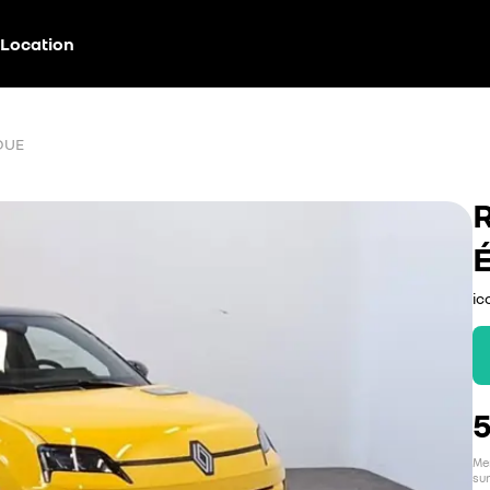
Location
QUE
ic
5
Men
sur