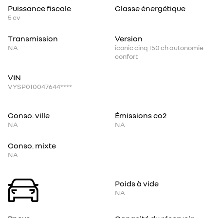
Puissance fiscale
Classe énergétique
5
cv
Transmission
Version
NA
iconic cinq 150 ch autonomie
confort
VIN
VYSP010047644****
Conso. ville
Émissions co2
NA
NA
Conso. mixte
NA
Poids à vide
NA