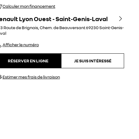
Calculer mon financement
enault Lyon Ouest - Saint-Genis-Laval
3 Route de Brignais, Chem. de Beauversant
69230
Saint-Genis-
val
Afficher le numéro
RÉSERVER EN LIGNE
JE SUIS INTÉRESSÉ
Estimer mes frais de livraison