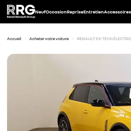
Accèder directement au contenu
Neuf
Occasion
Reprise
Entretien
Accessoires
Accueil
Acheter votre voiture
RENAULT 5 E-TECH ÉLECTRI