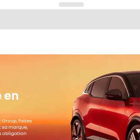
e en
 Group, faites
it sa marque,
s obligation