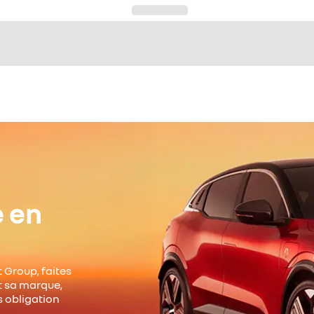
e en
 Group, faites
it sa marque,
s obligation