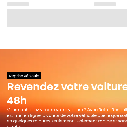
Reprise Véhicule
Revendez votre voitur
48h
Vous souhaitez vendre votre voiture ? Avec Retail Renault
estimer en ligne la valeur de votre véhicule quelle que so
en quelques minutes seulement ! Paiement rapide et san
d’achat.