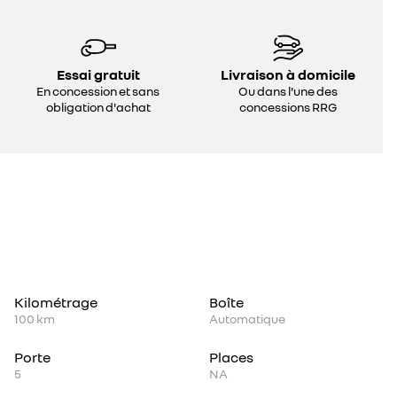
Essai gratuit
Livraison à domicile
En concession et sans
Ou dans l'une des
obligation d'achat
concessions RRG
Kilométrage
Boîte
100 km
Automatique
Porte
Places
5
NA