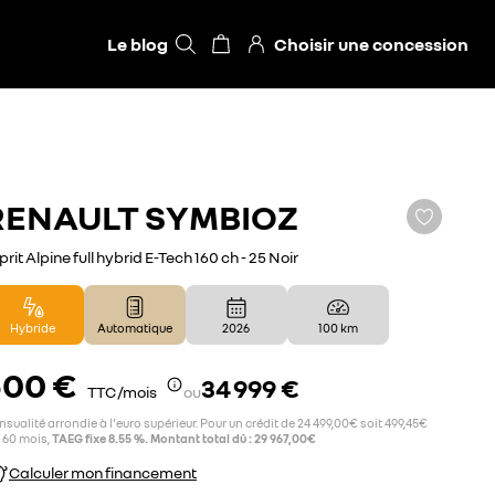
Le blog
Choisir une concession
RENAULT
SYMBIOZ
prit Alpine full hybrid E-Tech 160 ch - 25 Noir
Hybride
Automatique
2026
100 km
500 €
34 999 €
TTC /mois
ou
sualité arrondie à l'euro supérieur. Pour un crédit de 24 499,00€ soit 499,45€
 60 mois,
TAEG fixe 8.55 %. Montant total dû : 29 967,00€
Calculer mon financement