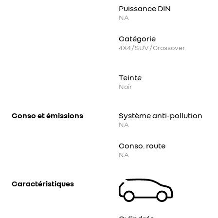
Puissance DIN
NA
Catégorie
4X4 / SUV / Crossover
Teinte
Noir
Conso et émissions
Système anti-pollution
NA
Conso. route
NA
Caractéristiques