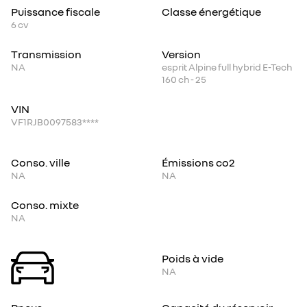
Puissance fiscale
Classe énergétique
6
cv
Transmission
Version
NA
esprit Alpine full hybrid E-Tech
160 ch - 25
VIN
VF1RJB0097583****
Conso. ville
Émissions co2
NA
NA
Conso. mixte
NA
Poids à vide
NA