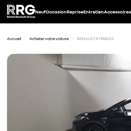
Accèder directement au contenu
Neuf
Occasion
Reprise
Entretien
Accessoires
Accueil
Acheter votre voiture
RENAULT SYMBIOZ