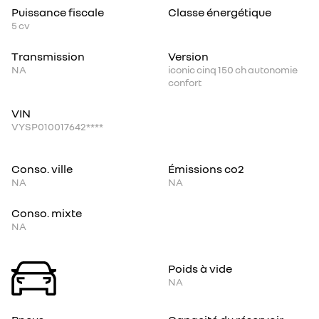
Puissance fiscale
Classe énergétique
5
cv
Transmission
Version
NA
iconic cinq 150 ch autonomie
confort
VIN
VYSP010017642****
Conso. ville
Émissions co2
NA
NA
Conso. mixte
NA
Poids à vide
NA