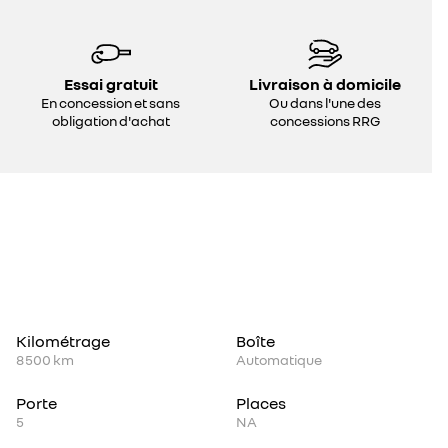
Essai gratuit
Livraison à domicile
En concession et sans
Ou dans l'une des
obligation d'achat
concessions RRG
Kilométrage
Boîte
8 500 km
Automatique
Porte
Places
5
NA