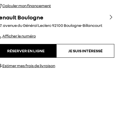
Calculer mon financement
enault Boulogne
7. avenue du Général Leclerc
92100
Boulogne-Billancourt
Afficher le numéro
RÉSERVER EN LIGNE
JE SUIS INTÉRESSÉ
Estimer mes frais de livraison