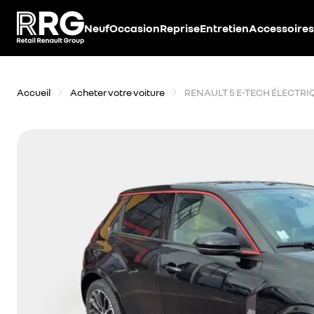
Accèder directement au contenu
Neuf
Occasion
Reprise
Entretien
Accessoires
Accueil
Acheter votre voiture
RENAULT 5 E-TECH ÉLECTRI