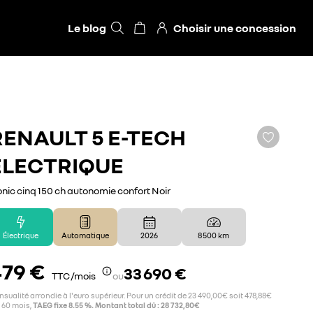
Le blog
Choisir une concession
RENAULT
5 E-TECH
ÉLECTRIQUE
onic cinq 150 ch autonomie confort Noir
Électrique
Automatique
2026
8 500 km
79 €
33 690 €
TTC /mois
ou
sualité arrondie à l'euro supérieur. Pour un crédit de 23 490,00€ soit 478,88€
 60 mois,
TAEG fixe 8.55 %. Montant total dû : 28 732,80€