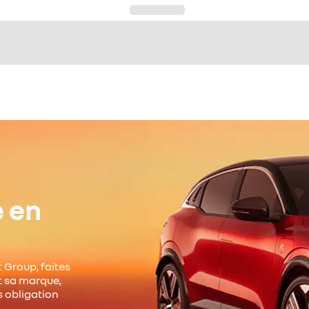
e en
 Group, faites
it sa marque,
s obligation