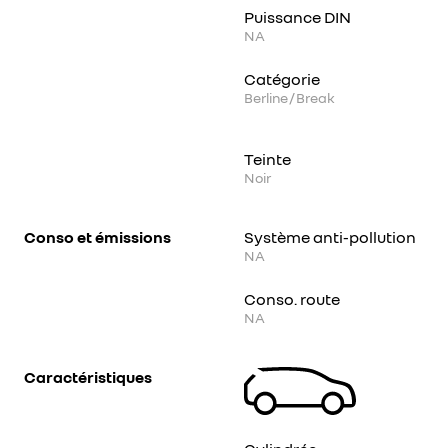
Puissance DIN
NA
Catégorie
Berline / Break
Teinte
Noir
Conso et émissions
Système anti-pollution
NA
Conso. route
NA
Caractéristiques