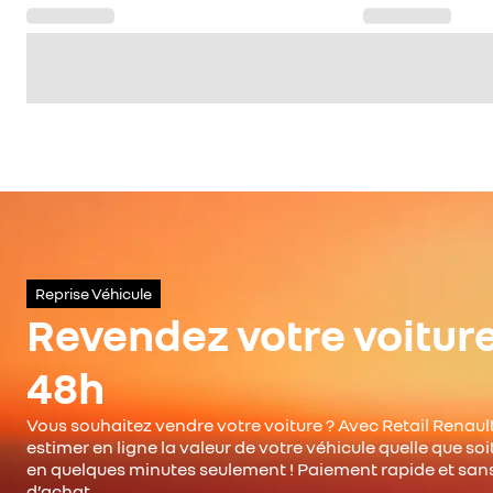
Reprise Véhicule
Revendez votre voitur
48h
Vous souhaitez vendre votre voiture ? Avec Retail Renault
estimer en ligne la valeur de votre véhicule quelle que so
en quelques minutes seulement ! Paiement rapide et san
d’achat.