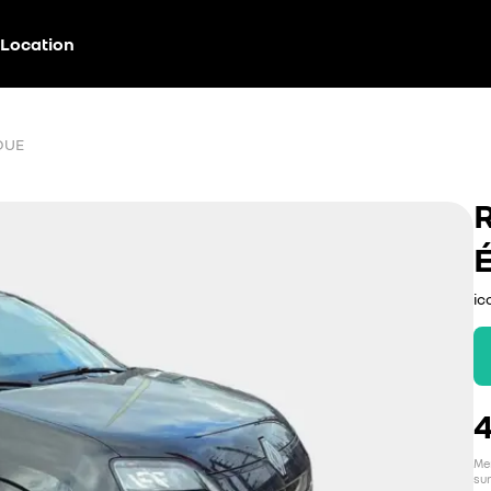
Location
QUE
ic
4
Men
sur