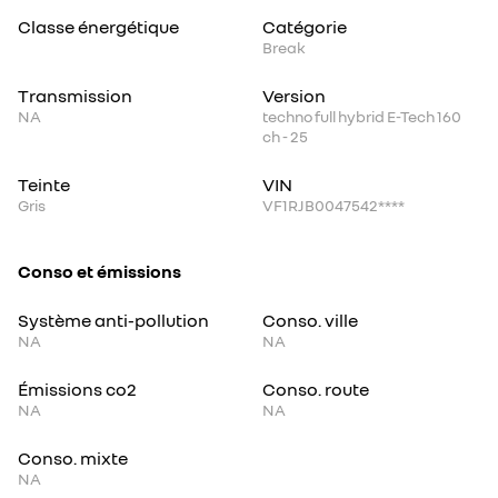
Classe énergétique
Catégorie
Break
Transmission
Version
NA
techno full hybrid E-Tech 160
ch - 25
Teinte
VIN
Gris
VF1RJB0047542****
Conso et émissions
Système anti-pollution
Conso. ville
NA
NA
Émissions co2
Conso. route
NA
NA
Conso. mixte
NA