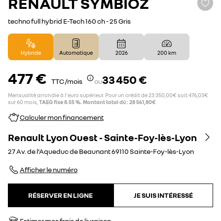
RENAULT
SYMBIOZ
techno full hybrid E-Tech 160 ch - 25 Gris
Hybride
Automatique
2026
200 km
477 €
33 450 €
TTC /mois
ou
Mensualité arrondie à l'euro supérieur. Pour un crédit de 23 350,00€ soit 476,03€
sur 60 mois,
TAEG fixe 8.55 %. Montant total dû : 28 561,80€
Calculer mon financement
Renault Lyon Ouest - Sainte-Foy-lès-Lyon
27 Av. de l'Aqueduc de Beaunant
69110
Sainte-Foy-lès-Lyon
Afficher le numéro
RÉSERVER EN LIGNE
JE SUIS INTÉRESSÉ
Estimer mes frais de livraison