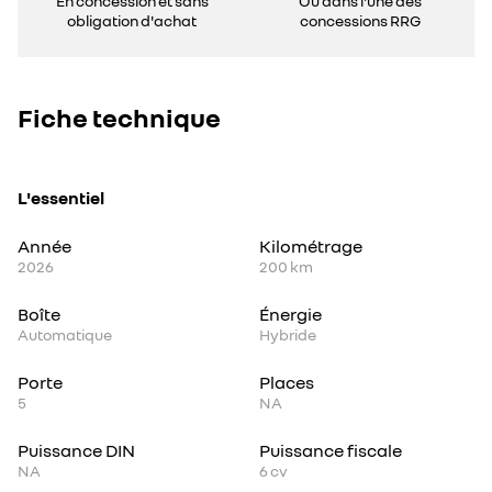
En concession et sans
Ou dans l'une des
obligation d'achat
concessions RRG
Fiche technique
L'essentiel
Année
Kilométrage
2026
200 km
Boîte
Énergie
Automatique
Hybride
Porte
Places
5
NA
Puissance DIN
Puissance fiscale
NA
6
cv