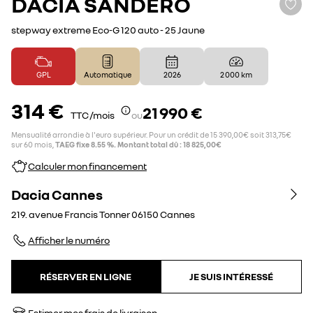
DACIA
SANDERO
stepway extreme Eco-G 120 auto - 25 Jaune
GPL
Automatique
2026
2 000 km
314 €
21 990 €
TTC /mois
ou
Mensualité arrondie à l'euro supérieur. Pour un crédit de 15 390,00€ soit 313,75€
sur 60 mois,
TAEG fixe 8.55 %. Montant total dû : 18 825,00€
Calculer mon financement
Dacia Cannes
219. avenue Francis Tonner
06150
Cannes
Afficher le numéro
RÉSERVER EN LIGNE
JE SUIS INTÉRESSÉ
Estimer mes frais de livraison