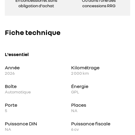
En concession et sans
Ou dans l'une des
obligation d'achat
concessions RRG
Fiche technique
L'essentiel
Année
Kilométrage
2026
2 000 km
Boîte
Énergie
Automatique
GPL
Porte
Places
5
NA
Puissance DIN
Puissance fiscale
NA
6
cv