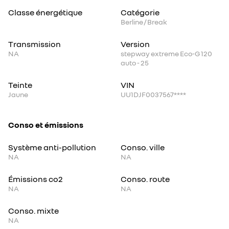
Classe énergétique
Catégorie
Berline / Break
Transmission
Version
NA
stepway extreme Eco-G 120
auto - 25
Teinte
VIN
Jaune
UU1DJF0037567****
Conso et émissions
Système anti-pollution
Conso. ville
NA
NA
Émissions co2
Conso. route
NA
NA
Conso. mixte
NA