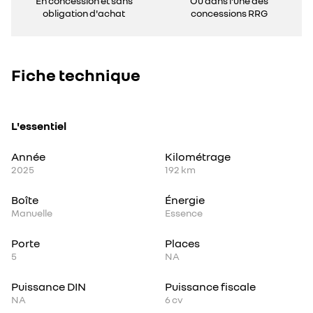
En concession et sans
Ou dans l'une des
obligation d'achat
concessions RRG
Fiche technique
L'essentiel
Année
Kilométrage
2025
192 km
Boîte
Énergie
Manuelle
Essence
Porte
Places
5
NA
Puissance DIN
Puissance fiscale
NA
6
cv