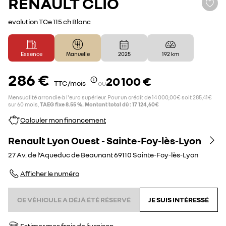
RENAULT
CLIO
evolution TCe 115 ch Blanc
Essence
Manuelle
2025
192 km
286 €
20 100 €
TTC /mois
ou
Mensualité arrondie à l'euro supérieur. Pour un crédit de 14 000,00€ soit 285,41€
sur 60 mois,
TAEG fixe 8.55 %. Montant total dû : 17 124,60€
Calculer mon financement
Renault Lyon Ouest - Sainte-Foy-lès-Lyon
27 Av. de l'Aqueduc de Beaunant
69110
Sainte-Foy-lès-Lyon
Afficher le numéro
CE VÉHICULE A DÉJÀ ÉTÉ RÉSERVÉ
JE SUIS INTÉRESSÉ
Estimer mes frais de livraison