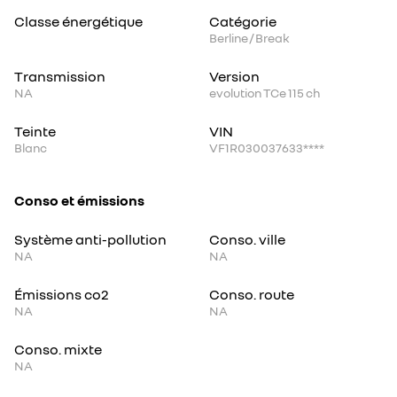
Classe énergétique
Catégorie
Berline / Break
Transmission
Version
NA
evolution TCe 115 ch
Teinte
VIN
Blanc
VF1R030037633****
Conso et émissions
Système anti-pollution
Conso. ville
NA
NA
Émissions co2
Conso. route
NA
NA
Conso. mixte
NA