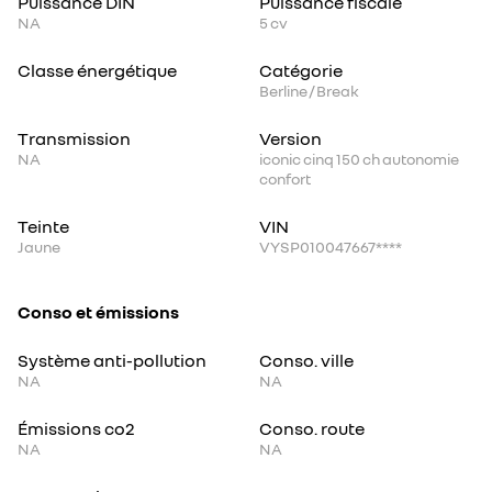
Puissance DIN
Puissance fiscale
NA
5
cv
Classe énergétique
Catégorie
Berline / Break
Transmission
Version
NA
iconic cinq 150 ch autonomie
confort
Teinte
VIN
Jaune
VYSP010047667****
Conso et émissions
Système anti-pollution
Conso. ville
NA
NA
Émissions co2
Conso. route
NA
NA