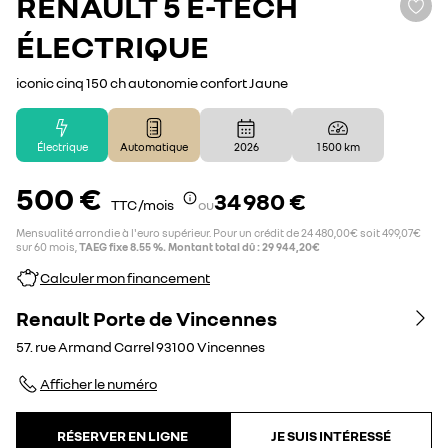
RENAULT
5 E-TECH
ÉLECTRIQUE
iconic cinq 150 ch autonomie confort Jaune
Électrique
Automatique
2026
1 500 km
500 €
34 980 €
TTC /mois
ou
Mensualité arrondie à l'euro supérieur. Pour un crédit de 24 480,00€ soit 499,07€
sur 60 mois,
TAEG fixe 8.55 %. Montant total dû : 29 944,20€
Calculer mon financement
Renault Porte de Vincennes
57. rue Armand Carrel
93100
Vincennes
Afficher le numéro
RÉSERVER EN LIGNE
JE SUIS INTÉRESSÉ