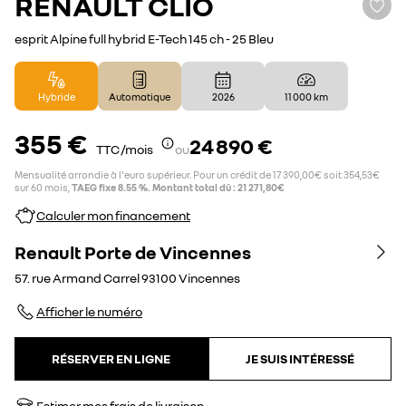
RENAULT
CLIO
esprit Alpine full hybrid E-Tech 145 ch - 25 Bleu
Hybride
Automatique
2026
11 000 km
355 €
24 890 €
TTC /mois
ou
Mensualité arrondie à l'euro supérieur. Pour un crédit de 17 390,00€ soit 354,53€
sur 60 mois,
TAEG fixe 8.55 %. Montant total dû : 21 271,80€
Calculer mon financement
Renault Porte de Vincennes
57. rue Armand Carrel
93100
Vincennes
Afficher le numéro
RÉSERVER EN LIGNE
JE SUIS INTÉRESSÉ
Estimer mes frais de livraison