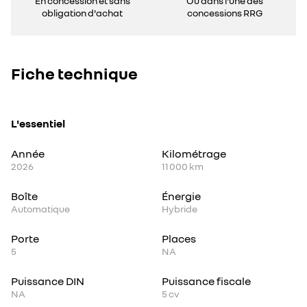
En concession et sans
Ou dans l'une des
obligation d'achat
concessions RRG
Fiche technique
L'essentiel
Année
Kilométrage
2026
11 000 km
Boîte
Énergie
Automatique
Hybride
Porte
Places
5
NA
Puissance DIN
Puissance fiscale
NA
5
cv