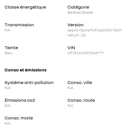
Classe énergétique
Catégorie
Berline / Break
Transmission
Version
NA
esprit Alpine full hybrid E-Tech
145 ch - 25
Teinte
VIN
Bleu
VF1RJA0067544****
Conso et émissions
Système anti-pollution
Conso. ville
NA
NA
Émissions co2
Conso. route
NA
NA
Conso. mixte
NA