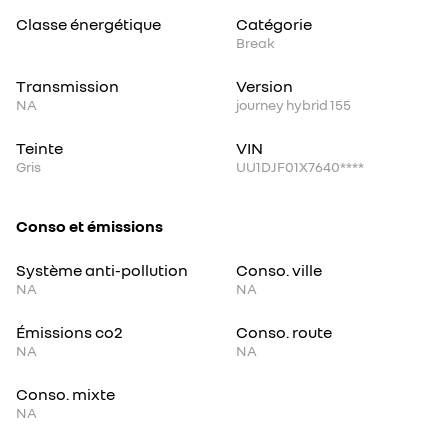
Classe énergétique
Catégorie
Break
Transmission
Version
NA
journey hybrid 155
Teinte
VIN
Gris
UU1DJF01X7640****
Conso et émissions
Système anti-pollution
Conso. ville
NA
NA
Émissions co2
Conso. route
NA
NA
Conso. mixte
NA