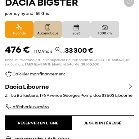
DACIA
BIGSTER
journey hybrid 155 Gris
Hybride
Automatique
2026
1 000 km
476 €
33 300 €
TTC /mois
ou
Mensualité arrondie à l'euro supérieur. Pour un crédit de 23 300,00€ soit 475,01€
sur 60 mois,
TAEG fixe 8.55 %. Montant total dû : 28 500,60€
Calculer mon financement
Dacia Libourne
Z.I. La Ballastière, 176 Avenue Georges Pompidou
33503
Libourne
Afficher le numéro
RÉSERVER EN LIGNE
JE SUIS INTÉRESSÉ
Estimer mes frais de livraison