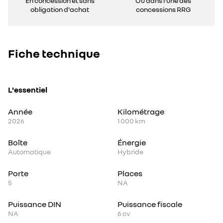
En concession et sans
Ou dans l'une des
obligation d'achat
concessions RRG
Fiche technique
L'essentiel
Année
Kilométrage
2026
1 000 km
Boîte
Énergie
Automatique
Hybride
Porte
Places
5
NA
Puissance DIN
Puissance fiscale
NA
6
cv