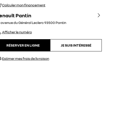
Calculer mon financement
enault Pantin
. avenue du Général Leclerc
93500
Pantin
Afficher le numéro
RÉSERVER EN LIGNE
JE SUIS INTÉRESSÉ
Estimer mes frais de livraison