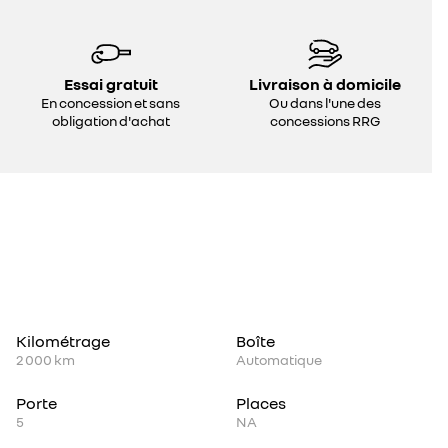
Essai gratuit
Livraison à domicile
En concession et sans
Ou dans l'une des
obligation d'achat
concessions RRG
Kilométrage
Boîte
2 000 km
Automatique
Porte
Places
5
NA