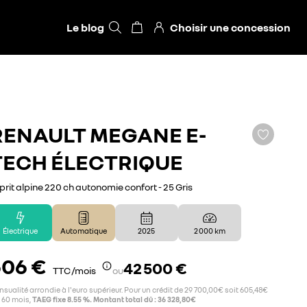
Le blog
Choisir une concession
RENAULT
MEGANE E-
TECH ÉLECTRIQUE
prit alpine 220 ch autonomie confort - 25 Gris
Électrique
Automatique
2025
2 000 km
606 €
42 500 €
TTC /mois
ou
sualité arrondie à l'euro supérieur. Pour un crédit de 29 700,00€ soit 605,48€
 60 mois,
TAEG fixe 8.55 %. Montant total dû : 36 328,80€