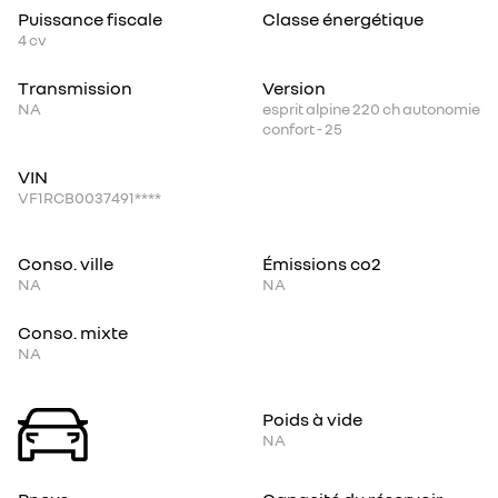
Puissance fiscale
Classe énergétique
4
cv
Transmission
Version
NA
esprit alpine 220 ch autonomie
confort - 25
VIN
VF1RCB0037491****
Conso. ville
Émissions co2
NA
NA
Conso. mixte
NA
Poids à vide
NA