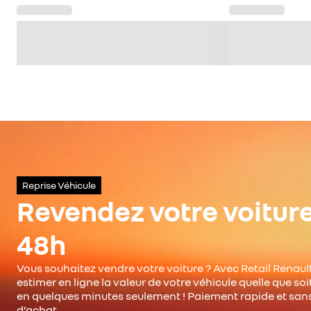
Reprise Véhicule
Revendez votre voitur
48h
Vous souhaitez vendre votre voiture ? Avec Retail Renault
estimer en ligne la valeur de votre véhicule quelle que so
en quelques minutes seulement ! Paiement rapide et san
d’achat.