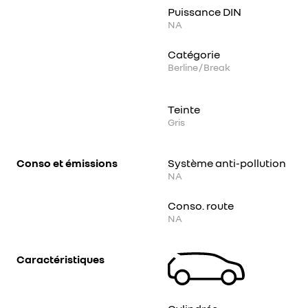
Puissance DIN
NA
Catégorie
Berline / Break
Teinte
Gris
Conso et émissions
Système anti-pollution
NA
Conso. route
NA
Caractéristiques