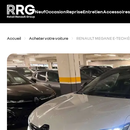
Accèder directement au contenu
Neuf
Occasion
Reprise
Entretien
Accessoires
Accueil
Acheter votre voiture
RENAULT MEGANE E-TECH 