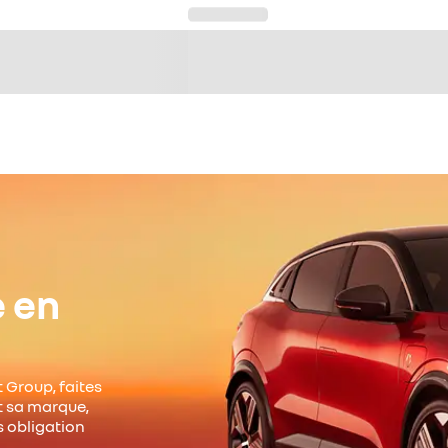
e en
 Group, faites
it sa marque,
s obligation