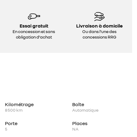
Essai gratuit
Livraison à domicile
En concession et sans
Ou dans l'une des
obligation d'achat
concessions RRG
Kilométrage
Boîte
8 500 km
Automatique
Porte
Places
5
NA