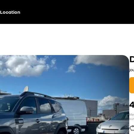
Location
jo
Men
sur