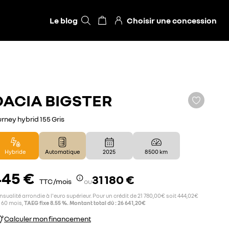
Le blog
Choisir une concession
DACIA
BIGSTER
urney hybrid 155 Gris
Hybride
Automatique
2025
8 500 km
445 €
31 180 €
TTC /mois
ou
sualité arrondie à l'euro supérieur. Pour un crédit de 21 780,00€ soit 444,02€
 60 mois,
TAEG fixe 8.55 %. Montant total dû : 26 641,20€
Calculer mon financement