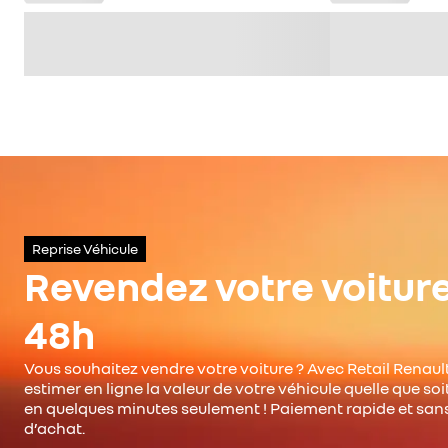
Reprise Véhicule
Revendez votre voitur
48h
Vous souhaitez vendre votre voiture ? Avec Retail Renault
estimer en ligne la valeur de votre véhicule quelle que so
en quelques minutes seulement ! Paiement rapide et san
d’achat.