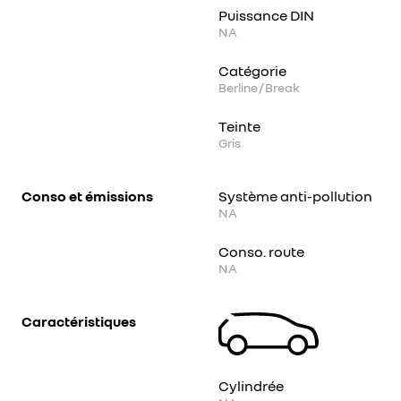
Puissance DIN
NA
Catégorie
Berline / Break
Teinte
Gris
Conso et émissions
Système anti-pollution
NA
Conso. route
NA
Caractéristiques
Cylindrée