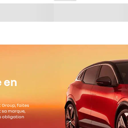
e en
 Group, faites
it sa marque,
s obligation