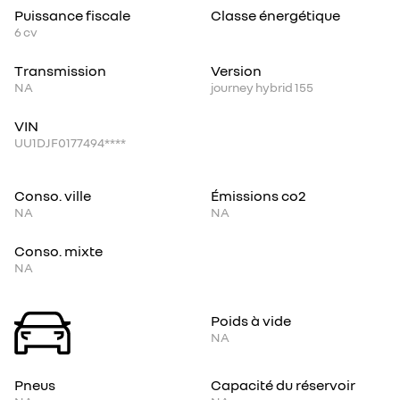
Puissance fiscale
Classe énergétique
6
cv
Transmission
Version
NA
journey hybrid 155
VIN
UU1DJF0177494****
Conso. ville
Émissions co2
NA
NA
Conso. mixte
NA
Poids à vide
NA
Pneus
Capacité du réservoir