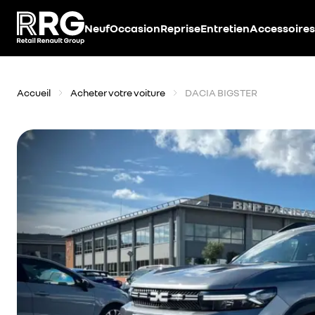
Accèder directement au contenu
Neuf
Occasion
Reprise
Entretien
Accessoires
Accueil
Acheter votre voiture
DACIA BIGSTER