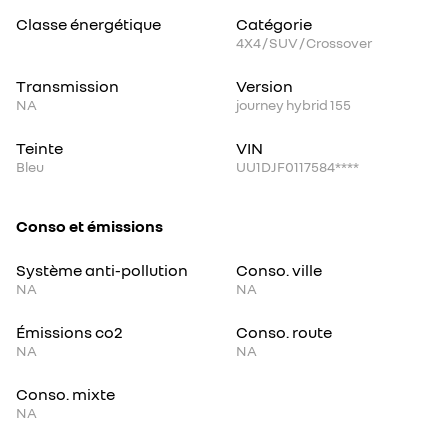
Classe énergétique
Catégorie
4X4 / SUV / Crossover
Transmission
Version
NA
journey hybrid 155
Teinte
VIN
Bleu
UU1DJF0117584****
Conso et émissions
Système anti-pollution
Conso. ville
NA
NA
Émissions co2
Conso. route
NA
NA
Conso. mixte
NA