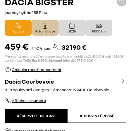
DACIA
BIGSTER
journey hybrid 155 Bleu
Hybride
Automatique
2025
5 000 km
459 €
32 190 €
TTC /mois
ou
Mensualité arrondie à l'euro supérieur. Pour un crédit de 22 490,00€ soit 458,50€
sur 60 mois,
TAEG fixe 8.55 %. Montant total dû : 27 510,00€
Calculer mon financement
Dacia Courbevoie
8-18 boulevard Georges Clémenceau
92400
Courbevoie
Afficher le numéro
RÉSERVER EN LIGNE
JE SUIS INTÉRESSÉ
Estimer mes frais de livraison