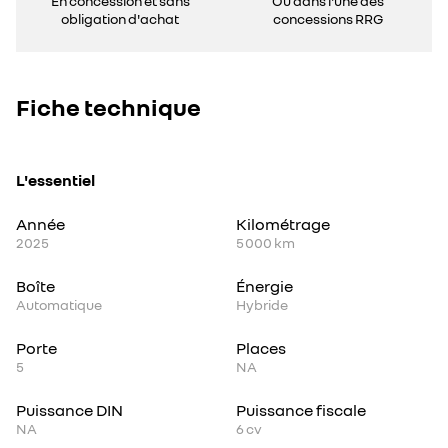
En concession et sans
Ou dans l'une des
obligation d'achat
concessions RRG
Fiche technique
L'essentiel
Année
Kilométrage
2025
5 000 km
Boîte
Énergie
Automatique
Hybride
Porte
Places
5
NA
Puissance DIN
Puissance fiscale
NA
6
cv