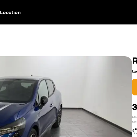
Location
te
3
Men
sur