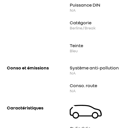
Puissance DIN
NA
Catégorie
Berline / Break
Teinte
Bleu
Conso et émissions
Système anti-pollution
NA
Conso. route
NA
Caractéristiques