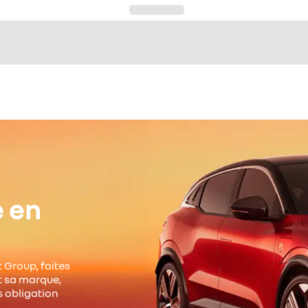
e en
 Group, faites
it sa marque,
s obligation