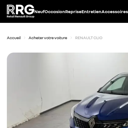
Accèder directement au contenu
Neuf
Occasion
Reprise
Entretien
Accessoires
Accueil
Acheter votre voiture
RENAULT CLIO