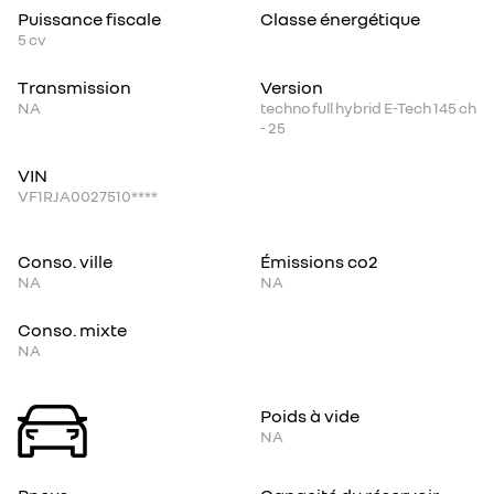
Puissance fiscale
Classe énergétique
5
cv
Transmission
Version
NA
techno full hybrid E-Tech 145 ch
- 25
VIN
VF1RJA0027510****
Conso. ville
Émissions co2
NA
NA
Conso. mixte
NA
Poids à vide
NA