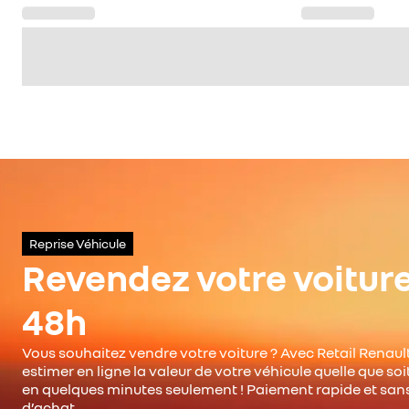
Reprise Véhicule
Revendez votre voitur
48h
Vous souhaitez vendre votre voiture ? Avec Retail Renault
estimer en ligne la valeur de votre véhicule quelle que so
en quelques minutes seulement ! Paiement rapide et san
d’achat.