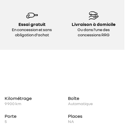
Essai gratuit
Livraison à domicile
En concession et sans
Ou dans l'une des
obligation d'achat
concessions RRG
Kilométrage
Boîte
9 900 km
Automatique
Porte
Places
5
NA