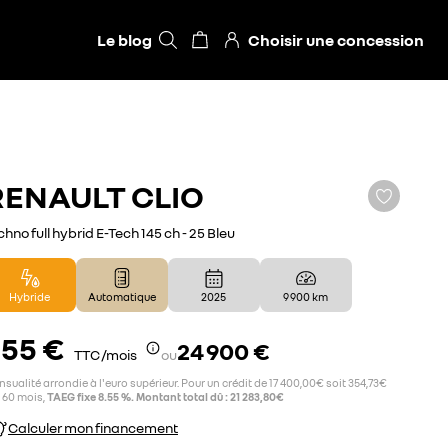
Le blog
Choisir une concession
RENAULT
CLIO
chno full hybrid E-Tech 145 ch - 25 Bleu
Hybride
Automatique
2025
9 900 km
55 €
24 900 €
TTC /mois
ou
sualité arrondie à l'euro supérieur. Pour un crédit de 17 400,00€ soit 354,73€
 60 mois,
TAEG fixe 8.55 %. Montant total dû : 21 283,80€
Calculer mon financement