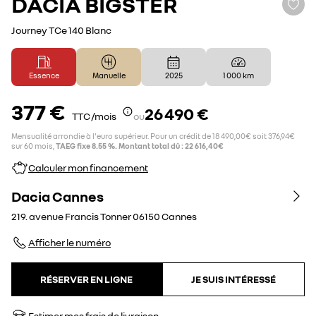
DACIA
BIGSTER
Journey TCe 140 Blanc
Essence
Manuelle
2025
1 000 km
377 €
26 490 €
TTC /mois
ou
Mensualité arrondie à l'euro supérieur. Pour un crédit de 18 490,00€ soit 376,94€
sur 60 mois,
TAEG fixe 8.55 %. Montant total dû : 22 616,40€
Calculer mon financement
Dacia Cannes
219. avenue Francis Tonner
06150
Cannes
Afficher le numéro
RÉSERVER EN LIGNE
JE SUIS INTÉRESSÉ
Estimer mes frais de livraison