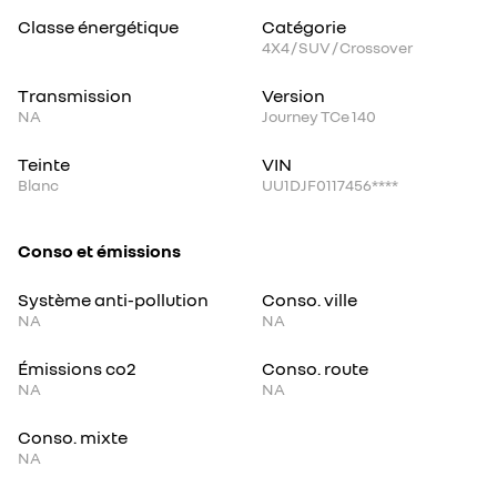
Classe énergétique
Catégorie
4X4 / SUV / Crossover
Transmission
Version
NA
Journey TCe 140
Teinte
VIN
Blanc
UU1DJF0117456****
Conso et émissions
Système anti-pollution
Conso. ville
NA
NA
Émissions co2
Conso. route
NA
NA
Conso. mixte
NA