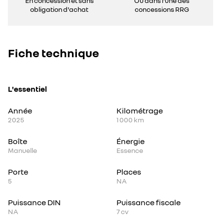
En concession et sans
Ou dans l'une des
obligation d'achat
concessions RRG
Fiche technique
L'essentiel
Année
Kilométrage
2025
1 000 km
Boîte
Énergie
Manuelle
Essence
Porte
Places
5
NA
Puissance DIN
Puissance fiscale
NA
7
cv